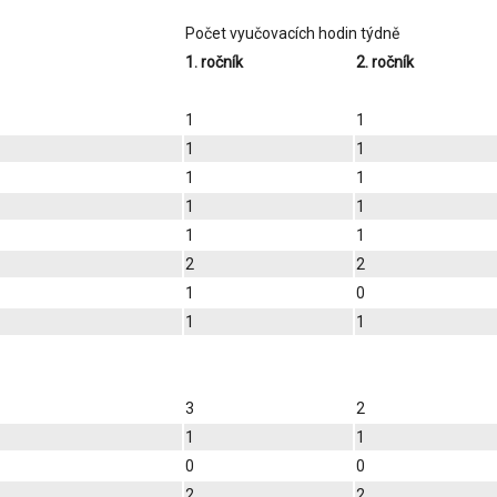
Počet vyučovacích hodin týdně
1. ročník
2. ročník
1
1
1
1
1
1
1
1
1
1
2
2
1
0
1
1
3
2
1
1
0
0
2
2