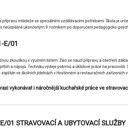
ní přípravu mládeže se speciálními vzdělávacími potřebami. Škola je urč
ebo s neúspěšně ukončeným 9. ročníkem po doporučení pedagogicko-psyc
1-E/01
ečnou zkouškou s výučním listem. Žáci se naučí přípravu a ošetření zákl
říloh a nápojů. Techniku výdeje pokrmů a úklidové práce na pracovišti. Sou
 zajištěn ve školních jídelnách v Hostinném a restauračních zařízeních v
raxi vykonávat i náročnější kuchařské práce ve stravovac
1-E/01 STRAVOVACÍ A UBYTOVACÍ SLUŽBY