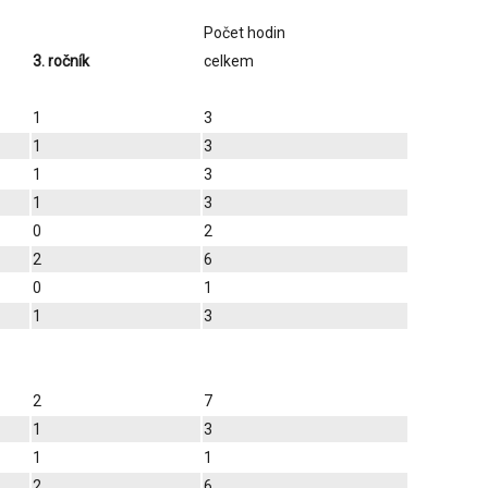
Počet hodin
3. ročník
celkem
1
3
1
3
1
3
1
3
0
2
2
6
0
1
1
3
2
7
1
3
1
1
2
6