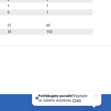
1
1
0
1
21
60
35
103
Potřebujete poradit?
Zeptejte
se našeho asistenta
Chettyho
.