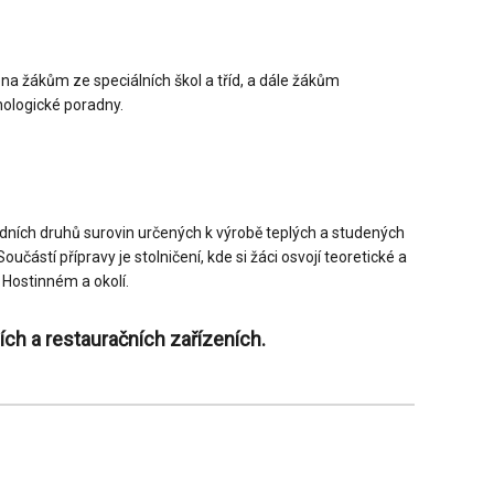
ena žákům ze speciálních škol a tříd, a dále žákům
hologické poradny.
adních druhů surovin určených k výrobě teplých a studených
částí přípravy je stolničení, kde si žáci osvojí teoretické a
 Hostinném a okolí.
ích a restauračních zařízeních.