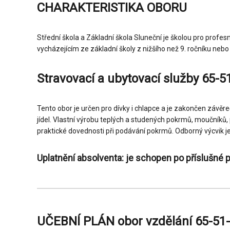
CHARAKTERISTIKA OBORU
Střední škola a Základní škola Sluneční je školou pro profes
vycházejícím ze základní školy z nižšího než 9. ročníku n
Stravovací a ubytovací služby 65-5
Tento obor je určen pro dívky i chlapce a je zakončen závěr
jídel. Vlastní výrobu teplých a studených pokrmů, moučníků, p
praktické dovednosti při podávání pokrmů. Odborný výcvik je
Uplatnění absolventa: je schopen po příslušné p
UČEBNÍ PLÁN obor vzdělání 65-5