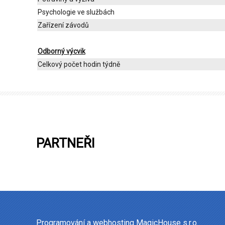
Psychologie ve službách
Zařízení závodů
Odborný výcvik
Celkový počet hodin týdně
PARTNEŘI
Programování a webhosting
MagicHouse s.r.o.