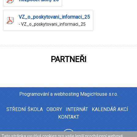
VZ_o_poskytovani_informaci_25
- VZ_o_poskytovani_informaci_25
PARTNEŘI
Programování a webhosting
MagicHouse s.r.o.
STŘEDNÍ ŠKOLA
OBORY
INTERNÁT
KALENDÁŘ AKCÍ
KONTAKT
Tato stránka využívá cookies pro vaše lepší procházení webové