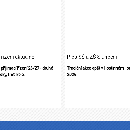
 řízení aktuálně
Ples SŠ a ZŠ Sluneční
o přijimací řízení 26/27 - druhé
Tradiční akce opět v Hostinném pá
dky, třetí kolo.
2026.