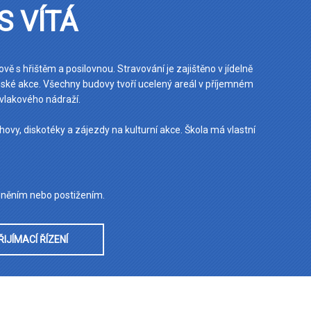
S VÍTÁ
 s hřištěm a posilovnou. Stravování je zajištěno v jídelně
čenské akce. Všechny budovy tvoří ucelený areál v příjemném
vlakového nádraží.
hovy, diskotéky a zájezdy na kulturní akce. Škola má vlastní
odněním nebo postižením.
ŘIJÍMACÍ ŘÍZENÍ