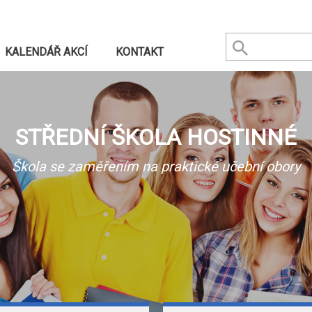
KALENDÁŘ AKCÍ
KONTAKT
STŘEDNÍ ŠKOLA HOSTINNÉ
Škola se zaměřením na praktické učební obory