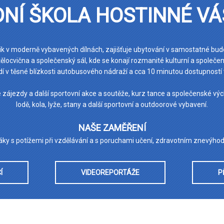
NÍ ŠKOLA HOSTINNÉ VÁ
ik v moderně vybavených dílnách, zajišťuje ubytování v samostatné budově
 tělocvična a společenský sál, kde se konají rozmanité kulturní a spole
í v těsné blízkosti autobusového nádraží a cca 10 minutou dostupností 
é zájezdy a další sportovní akce a soutěže, kurz tance a společenské výc
lodě, kola, lyže, stany a další sportovní a outdoorové vybavení.
NAŠE ZAMĚŘENÍ
 žáky s potížemi při vzdělávání a s poruchami učení, zdravotním znevýh
Í
VIDEOREPORTÁŽE
P