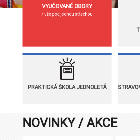
VYUČOVANÉ OBORY
/ vše pod jednou střechou
T
PRAKTICKÁ ŠKOLA JEDNOLETÁ
STRAVOV
NOVINKY / AKCE