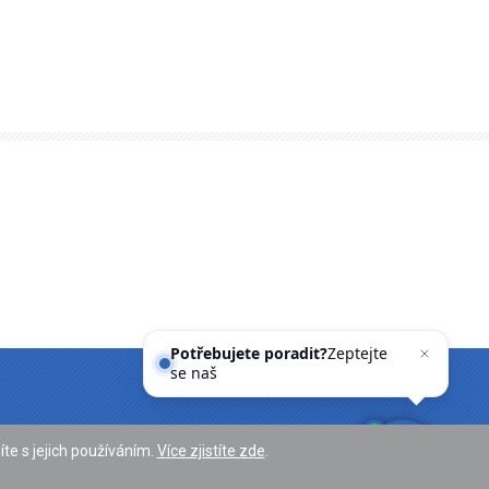
Potřebujete poradit?
Zeptejte
se našeho asiste
te s jejich používáním.
Více zjistíte zde
.
ou@ouhostinne.cz
/ tel.: 499 405 422, 499 524 139