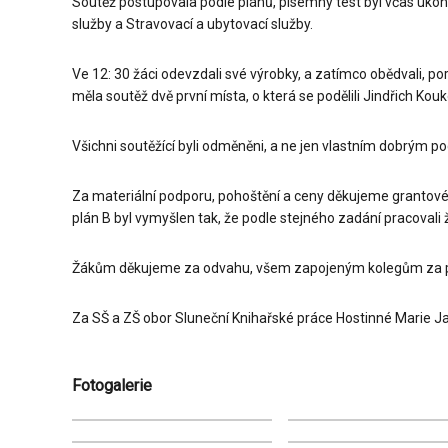
Soutěž postupovala podle plánů, písemný test byl včas ukon
služby a Stravovací a ubytovací služby.
Ve 12: 30 žáci odevzdali své výrobky, a zatímco obědvali, 
měla soutěž dvě první místa, o která se podělili Jindřich Kouk
Všichni soutěžící byli odměněni, a ne jen vlastním dobrým po
Za materiální podporu, pohoštění a ceny děkujeme grantové 
plán B byl vymyšlen tak, že podle stejného zadání pracovali
Žákům děkujeme za odvahu, všem zapojeným kolegům za p
Za SŠ a ZŠ obor Sluneční Knihařské práce Hostinné Marie 
Fotogalerie