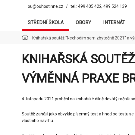
ou@ouhostinne.cz / tel.: 499 405 422, 499 524 139
STŘEDNÍ ŠKOLA
OBORY
INTERNÁT
Knihařská soutěž "Nechodím sem zbytečně 2021" a v
KNIHAŘSKÁ SOUTĚŽ
VÝMĚNNÁ PRAXE B
4. listopadu 2021 proběhl na knihařské dílně devátý ročník 
Soutěž zahájil jako obvykle písemný test a hned po testu se 
vlastního návrhu.