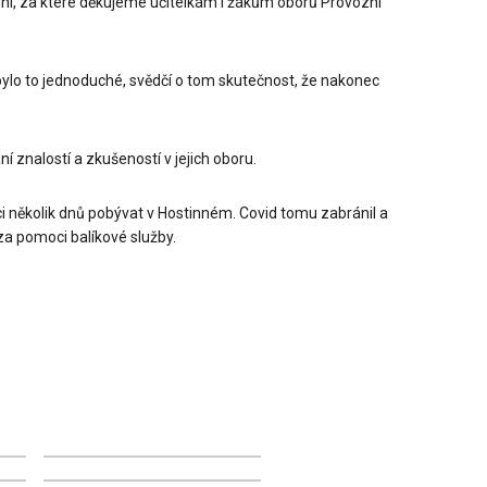
ení, za které děkujeme učitelkám i žákům oborů Provozní
bylo to jednoduché, svědčí o tom skutečnost, že nakonec
í znalostí a zkušeností v jejich oboru.
i několik dnů pobývat v Hostinném. Covid tomu zabránil a
 za pomoci balíkové služby.