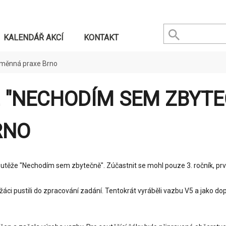
KALENDÁŘ AKCÍ
KONTAKT
ýměnná praxe Brno
 "NECHODÍM SEM ZBYTEČ
RNO
soutěže "Nechodím sem zbytečně". Zúčastnit se mohl pouze 3. ročník, prv
žáci pustili do zpracování zadání. Tentokrát vyráběli vazbu V5 a jako do