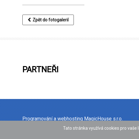
Zpět do fotogalerií
PARTNEŘI
Programování a webhosting
MagicHouse s.r.o.
Tato stránka využívá cookies pro vaše l
STŘEDNÍ ŠKOLA
OBORY
INTERNÁT
KALENDÁŘ A