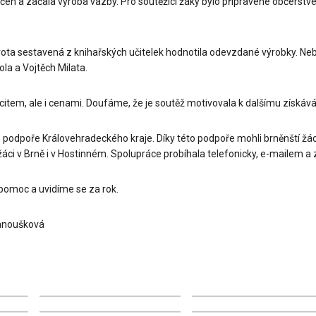
čen a začala výroba vazby. Pro soutěžící žáky bylo připravené občerstv
porota sestavená z knihařských učitelek hodnotila odevzdané výrobky. Ne
ola a Vojtěch Milata.
citem, ale i cenami. Doufáme, že je soutěž motivovala k dalšímu získáván
podpoře Královehradeckého kraje. Díky této podpoře mohli brněnští žác
 žáci v Brně i v Hostinném. Spolupráce probíhala telefonicky, e-mailem a
omoc a uvidíme se za rok.
Janoušková