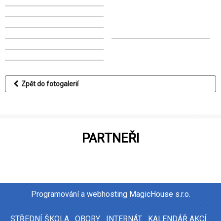
Zpět do fotogalerií
PARTNEŘI
Programování a webhosting
MagicHouse s.r.o.
STŘEDNÍ ŠKOLA
OBORY
INTERNÁT
KALENDÁŘ AKCÍ