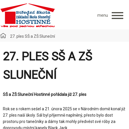
menu
27. ples SŠ a ZŠ Sluneční
27. PLES SŠ A ZŠ
SLUNEČNÍ
SŠ a ZŠ Sluneční Hostinné pořádala již 27. ples
Rok se s rokem sešel a 21. února 2025 se v Národním domě konal již
27. ples naší školy. Sál byl příjemně naplněný, přesto bylo dost
prostoru pro tanečníky a dámy tak mohly předvést své róby za
doprovodu místní kapely Black Jack.