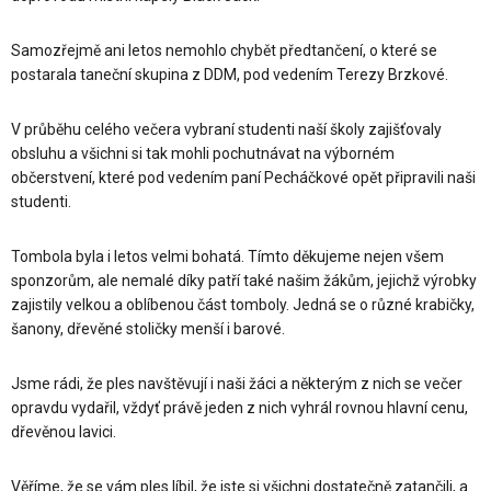
Samozřejmě ani letos nemohlo chybět předtančení, o které se
postarala taneční skupina z DDM, pod vedením Terezy Brzkové.
V průběhu celého večera vybraní studenti naší školy zajišťovaly
obsluhu a všichni si tak mohli pochutnávat na výborném
občerstvení, které pod vedením paní Pecháčkové opět připravili naši
studenti.
Tombola byla i letos velmi bohatá. Tímto děkujeme nejen všem
sponzorům, ale nemalé díky patří také našim žákům, jejichž výrobky
zajistily velkou a oblíbenou část tomboly. Jedná se o různé krabičky,
šanony, dřevěné stoličky menší i barové.
Jsme rádi, že ples navštěvují i naši žáci a některým z nich se večer
opravdu vydařil, vždyť právě jeden z nich vyhrál rovnou hlavní cenu,
dřevěnou lavici.
Věříme, že se vám ples líbil, že jste si všichni dostatečně zatančili, a