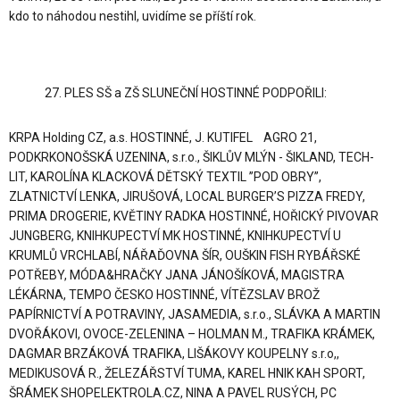
kdo to náhodou nestihl, uvidíme se příští rok.
PLES SŠ a ZŠ SLUNEČNÍ HOSTINNÉ PODPOŘILI:
KRPA Holding CZ, a.s. HOSTINNÉ, J. KUTIFEL AGRO 21,
PODKRKONOŠSKÁ UZENINA, s.r.o., ŠIKLŮV MLÝN - ŠIKLAND, TECH-
LIT, KAROLÍNA KLACKOVÁ DĚTSKÝ TEXTIL ’’POD OBRY’’,
ZLATNICTVÍ LENKA, JIRUŠOVÁ, LOCAL BURGER’S PIZZA FREDY,
PRIMA DROGERIE, KVĚTINY RADKA HOSTINNÉ, HOŘICKÝ PIVOVAR
JUNGBERG, KNIHKUPECTVÍ MK HOSTINNÉ, KNIHKUPECTVÍ U
KRUMLŮ VRCHLABÍ, NÁŘAĎOVNA ŠÍR, OUŠKIN FISH RYBÁŘSKÉ
POTŘEBY, MÓDA&HRAČKY JANA JÁNOŠÍKOVÁ, MAGISTRA
LÉKÁRNA, TEMPO ČESKO HOSTINNÉ, VÍTĚZSLAV BROŽ
PAPÍRNICTVÍ A POTRAVINY, JASAMEDIA, s.r.o., SLÁVKA A MARTIN
DVOŘÁKOVI, OVOCE-ZELENINA – HOLMAN M., TRAFIKA KRÁMEK,
DAGMAR BRZÁKOVÁ TRAFIKA, LIŠÁKOVY KOUPELNY s.r.o,,
MEDIKUSOVÁ R., ŽELEZÁŘSTVÍ TUMA, KAREL HNIK KAH SPORT,
ŠRÁMEK SHOPELEKTROLA.CZ, NINA A PAVEL RUSÝCH, PC